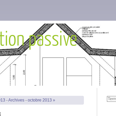
tion passive
013
-
Archives
-
octobre 2013 »
3