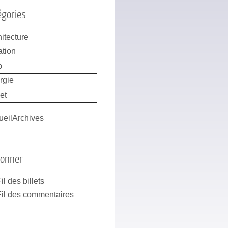
égories
itecture
ation
b
rgie
et
ueil
Archives
bonner
il des billets
Fil des commentaires