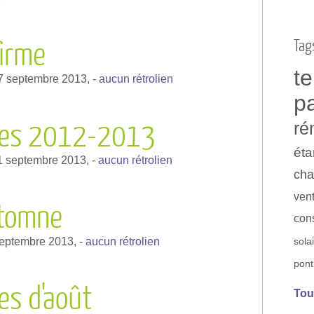
Tag
firme
t
7 septembre 2013,
-
aucun rétrolien
p
res 2012-2013
ré
éta
1 septembre 2013,
-
aucun rétrolien
cha
vent
utomne
con
septembre 2013,
-
aucun rétrolien
sola
pont
es d'août
Tou