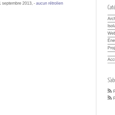
1 septembre 2013,
-
aucun rétrolien
Cat
Arch
Isol
We
Éne
Proj
Acc
S'a
F