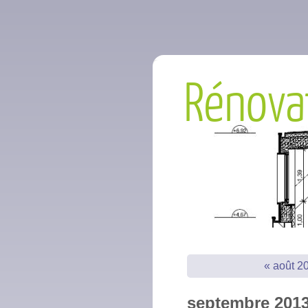
Rénova
« août 2
septembre 201