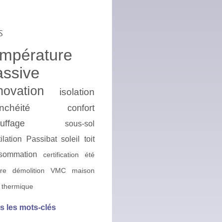
s
empérature
assive
novation
isolation
nchéité
confort
uffage
sous-sol
ilation
Passibat
soleil
toit
sommation
certification
été
ire
démolition
VMC
maison
 thermique
s les mots-clés