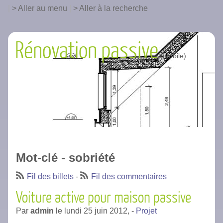
|
Aller au menu
|
Aller à la recherche
Rénovation passive
Mot-clé - sobriété
Fil des billets
-
Fil des commentaires
Voiture active pour maison passive
Par
admin
le
lundi 25 juin 2012,
-
Projet