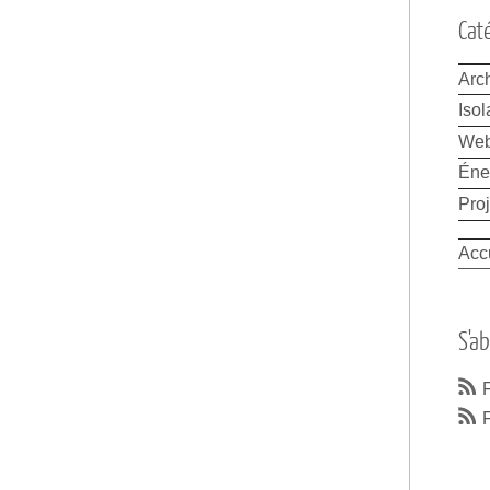
Cat
Arch
Isol
We
Éne
Proj
Acc
S'a
F