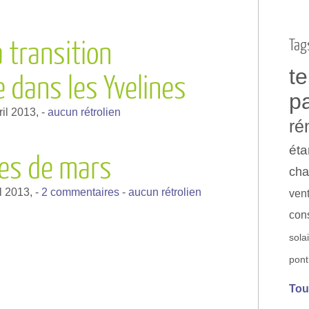
Tag
a transition
t
 dans les Yvelines
p
ril 2013,
-
aucun rétrolien
ré
éta
es de mars
cha
il 2013,
-
2 commentaires
-
aucun rétrolien
vent
con
sola
pont
Tou