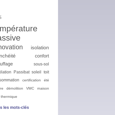
s
empérature
assive
novation
isolation
nchéité
confort
uffage
sous-sol
ilation
Passibat
soleil
toit
sommation
certification
été
ire
démolition
VMC
maison
 thermique
s les mots-clés