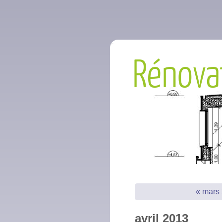
Rénova
« mars
avril 2013