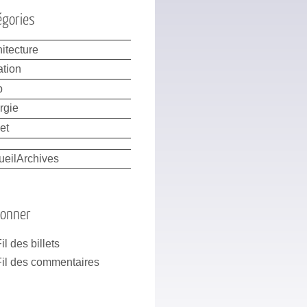
égories
itecture
ation
b
rgie
et
ueil
Archives
bonner
il des billets
Fil des commentaires