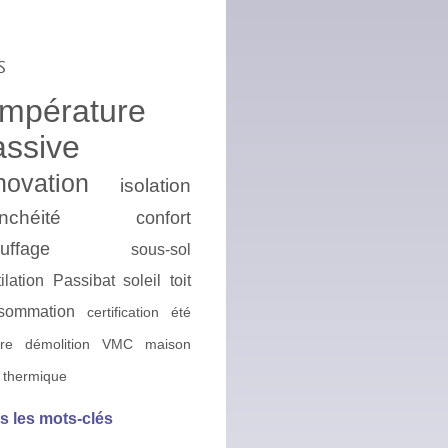
s
empérature
assive
novation
isolation
nchéité
confort
uffage
sous-sol
ilation
Passibat
soleil
toit
sommation
certification
été
ire
démolition
VMC
maison
 thermique
s les mots-clés