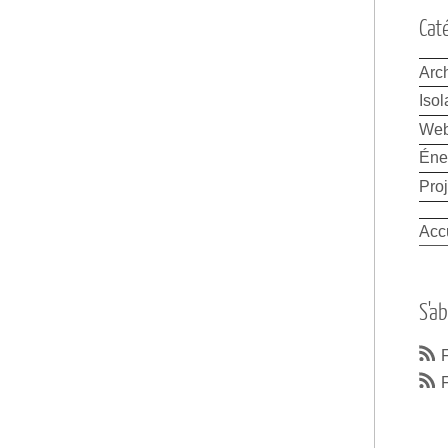
Cat
Arch
Isol
We
Éne
Proj
Acc
S'a
F