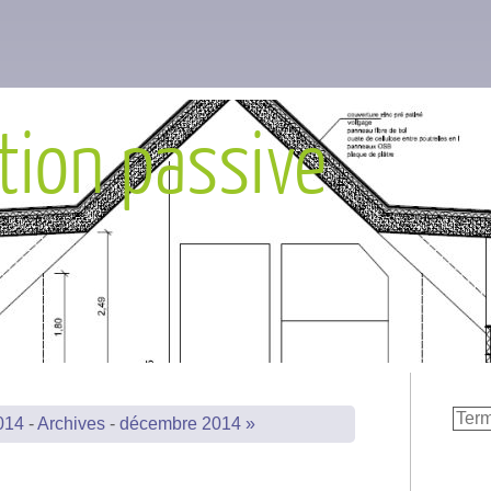
tion passive
014
-
Archives
-
décembre 2014 »