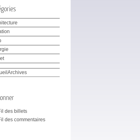
égories
itecture
ation
b
rgie
et
ueil
Archives
bonner
il des billets
Fil des commentaires