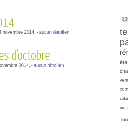
Tag
2014
t
14 novembre 2014,
-
aucun rétrolien
p
s d'octobre
ré
éta
novembre 2014,
-
aucun rétrolien
cha
vent
con
sola
pont
Tou