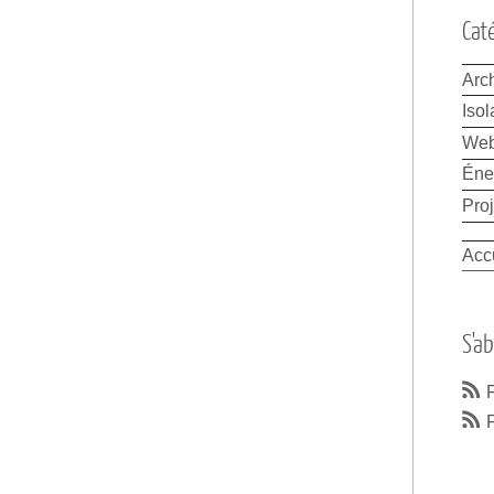
Cat
Arch
Isol
We
Éne
Proj
Acc
S'a
F