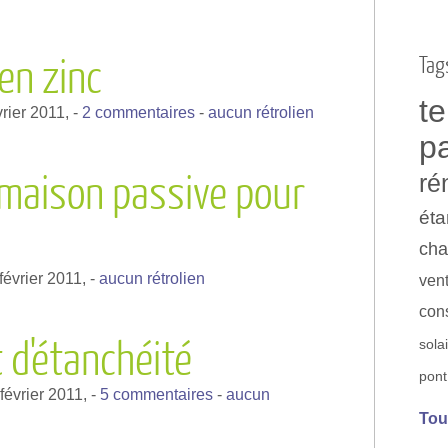
Tag
en zinc
t
vrier 2011,
-
2 commentaires
-
aucun rétrolien
p
a maison passive pour
ré
éta
cha
février 2011,
-
aucun rétrolien
vent
con
 d'étanchéité
sola
pont
février 2011,
-
5 commentaires
-
aucun
Tou