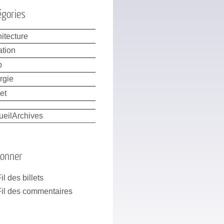
égories
itecture
ation
b
rgie
et
ueil
Archives
bonner
il des billets
Fil des commentaires