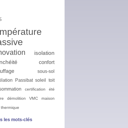
s
empérature
assive
novation
isolation
nchéité
confort
uffage
sous-sol
ilation
Passibat
soleil
toit
sommation
certification
été
ire
démolition
VMC
maison
 thermique
s les mots-clés