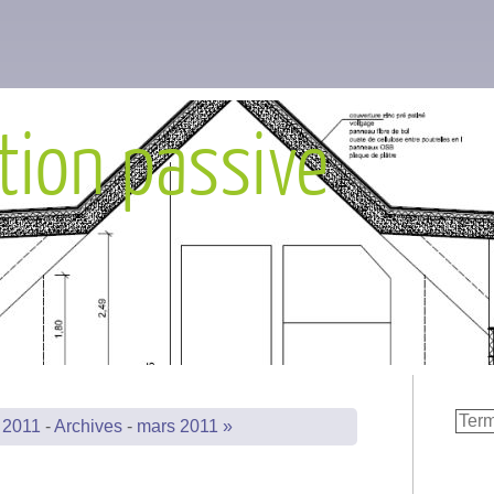
tion passive
r 2011
-
Archives
-
mars 2011 »