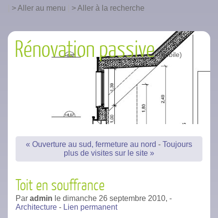
|
Aller au menu
|
Aller à la recherche
Rénovation passive
« Ouverture au sud, fermeture au nord
-
Toujours
plus de visites sur le site »
Toit en souffrance
Par
admin
le
dimanche 26 septembre 2010,
-
Architecture
-
Lien permanent