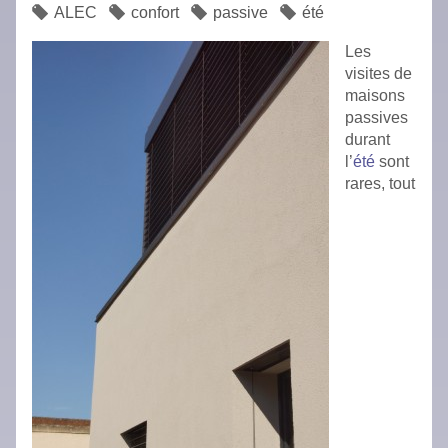
ALEC
confort
passive
été
Les
visites de
maisons
passives
durant
l’
été
sont
rares, tout