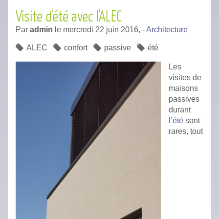
Visite d'été avec l'ALEC
Par
admin
le
mercredi 22 juin 2016,
-
Architecture
ALEC
confort
passive
été
Les
visites de
maisons
passives
durant
l’
été
sont
rares, tout