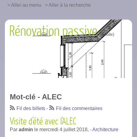
|
Aller au menu
|
Aller à la recherche
Rénovation passive
Mot-clé - ALEC
Fil des billets
-
Fil des commentaires
Visite d'été avec l'ALEC
Par
admin
le
mercredi 4 juillet 2018,
-
Architecture