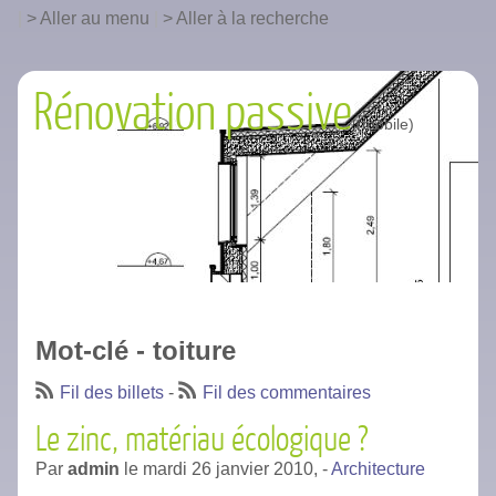
|
Aller au menu
|
Aller à la recherche
Rénovation passive
Mot-clé - toiture
Fil des billets
-
Fil des commentaires
Le zinc, matériau écologique ?
Par
admin
le
mardi 26 janvier 2010,
-
Architecture