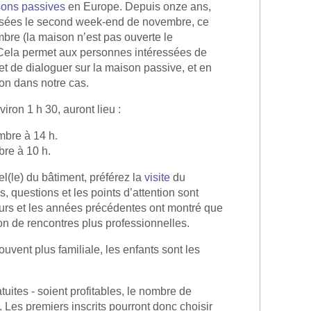
sons passives
en Europe. Depuis onze ans,
isées le second week-end de novembre, ce
mbre (la maison n’est pas ouverte le
Cela permet aux personnes intéressées de
t de dialoguer sur la maison passive, et en
ion dans notre cas.
viron 1 h 30, auront lieu :
mbre à 14 h.
re à 10 h.
l(le) du bâtiment, préférez la
visite
du
s, questions et les points d’attention sont
teurs et les années précédentes ont montré que
ion de rencontres plus professionnelles.
ouvent plus familiale, les enfants sont les
tuites - soient profitables, le nombre de
é. Les premiers inscrits pourront donc choisir