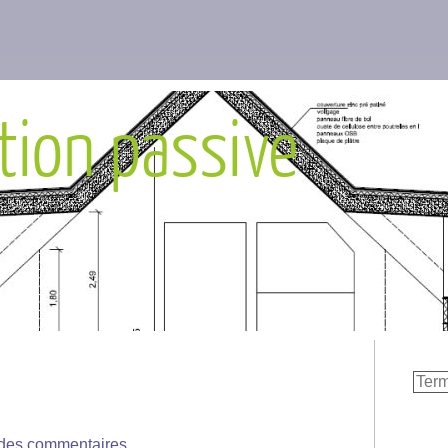
tion passive
 des commentaires