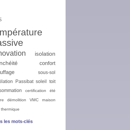
s
empérature
assive
novation
isolation
nchéité
confort
uffage
sous-sol
ilation
Passibat
soleil
toit
sommation
certification
été
ire
démolition
VMC
maison
 thermique
s les mots-clés