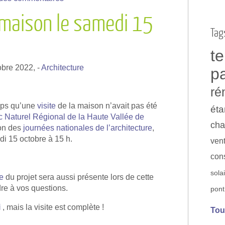
a maison le samedi 15
Tag
t
tobre 2022,
-
Architecture
p
ré
emps qu’une
visite
de la maison n’avait pas été
éta
c Naturel Régional de la Haute Vallée de
cha
ion des
journées nationales de l’architecture
,
di 15 octobre à 15 h.
vent
con
sola
te
du projet sera aussi présente lors de cette
dre à vos questions.
pont
i
, mais la visite est complète !
Tou