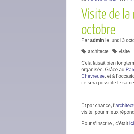
Visite de l
octobre
Par
admin
le
lundi 3 oc
architecte
visite
Cela faisait bien longt
organisée. Grâce au
Par
Chevreuse
, et à l’occas
ce sera possible le same
Et par chance, l’
architec
visite, pour mieux répon
Pour s’inscrire , c’était
ic