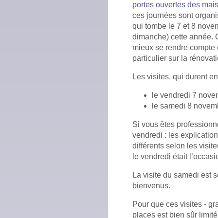
portes ouvertes des mai
ces journées sont organ
qui tombe le 7 et 8 nove
dimanche) cette année. 
mieux se rendre compte e
particulier sur la rénovat
Les visites, qui durent en
le vendredi 7 nove
le samedi 8 novemb
Si vous êtes professionne
vendredi : les explication
différents selon les visi
le vendredi était l’occas
La visite du samedi est s
bienvenus.
Pour que ces visites - gra
places est bien sûr limit