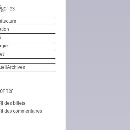
égories
itecture
ation
b
rgie
et
ueil
Archives
bonner
il des billets
Fil des commentaires