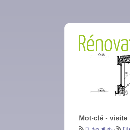
Rénova
Mot-clé - visite
Fil des billets
-
Fil