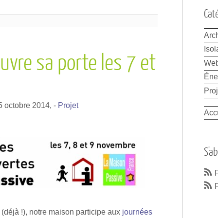
Cat
Arch
Isol
uvre sa porte les 7 et
We
Éne
e
Proj
5 octobre 2014,
-
Projet
Acc
S'a
F
(déjà !), notre maison participe aux
journées