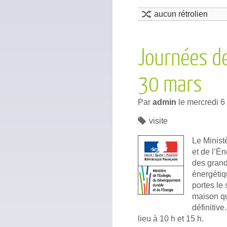
aucun rétrolien
Journées de 
30 mars
Par
admin
le
mercredi 6
visite
Le Minist
et de l’É
des grand
énergétiq
portes l
maison qu
définitive
lieu à 10 h et 15 h.