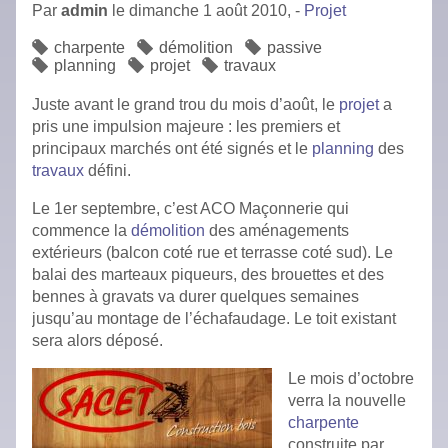
Par
admin
le
dimanche 1 août 2010,
-
Projet
charpente
démolition
passive
planning
projet
travaux
Juste avant le grand trou du mois d’août, le
projet
a
pris une impulsion majeure : les premiers et
principaux marchés ont été signés et le
planning
des
travaux
défini.
Le 1er septembre, c’est ACO Maçonnerie qui
commence la
démolition
des aménagements
extérieurs (balcon coté rue et terrasse coté sud). Le
balai des marteaux piqueurs, des brouettes et des
bennes à gravats va durer quelques semaines
jusqu’au montage de l’échafaudage. Le toit existant
sera alors déposé.
Le mois d’octobre
verra la nouvelle
charpente
construite par