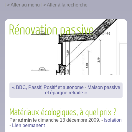
|
Aller au menu
|
Aller à la recherche
Rénovation passive
« BBC, Passif, Positif et autonome
-
Maison passive
et épargne retraite »
Matériaux écologiques, à quel prix ?
Par
admin
le
dimanche 13 décembre 2009,
-
Isolation
-
Lien permanent