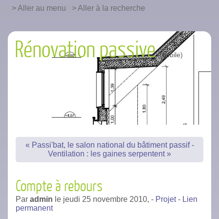
|
Aller au menu
|
Aller à la recherche
Rénovation passive
« Passi'bat, le salon national du bâtiment passif
-
Ventilation : les gaines serpentent »
Compte à rebours
Par
admin
le
jeudi 25 novembre 2010,
-
Projet
-
Lien
permanent