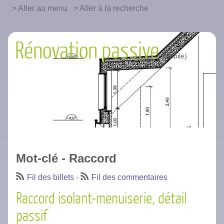
|
Aller au menu
|
Aller à la recherche
Rénovation passive
Mot-clé - Raccord
Fil des billets
-
Fil des commentaires
Raccord isolant-menuiserie, détail
passif