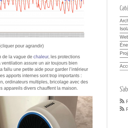
Cat
Arch
Isol
We
Éne
(cliquer pour agrandir)
Proj
n de la vague de
chaleur
, les protections
a ventilation assure un air toujours bien
Acc
 a fallu une petite aide pour garder l’intérieur
les apports internes sont trop importants :
n, ordinateurs multiples, bricolage avec des
S'a
res appareils divers chauffent la maison.
F