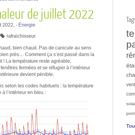
aleur de juillet 2022
Tag
ût 2022,
-
Énergie
t
rafraichisseur
p
 chaud, bien chaud. Pas de canicule au sens
ré
é bien près… Comment ça s’est passé dans la
it ! La température reste agréable,
éta
enêtres fermées et se réfugier à l’intérieur
xtérieure devient pénible.
cha
vent
is selon les codes habituels : la température
 à l’intérieur en bleu :
con
sola
pont
Tou