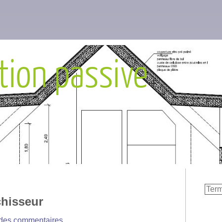
tion passive
chisseur
 des commentaires