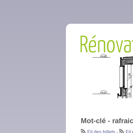
Rénova
Mot-clé - rafrai
Fil des billets
-
Fil