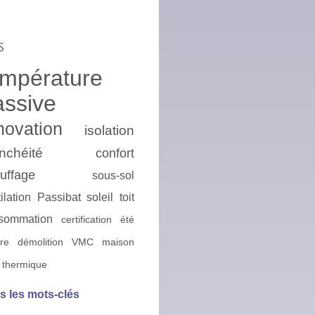
s
empérature
assive
novation
isolation
nchéité
confort
uffage
sous-sol
ilation
Passibat
soleil
toit
sommation
certification
été
ire
démolition
VMC
maison
 thermique
s les mots-clés