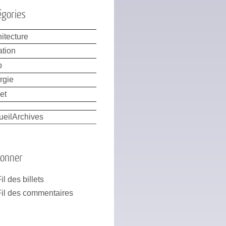
égories
itecture
ation
b
rgie
et
ueil
Archives
bonner
il des billets
Fil des commentaires