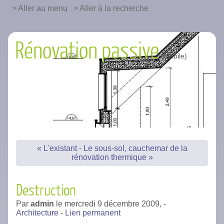
|
Aller au menu
|
Aller à la recherche
Rénovation passive
« L'existant
-
Le sous-sol, cauchemar de la
rénovation thermique »
Destruction
Par
admin
le
mercredi 9 décembre 2009,
-
Architecture
-
Lien permanent