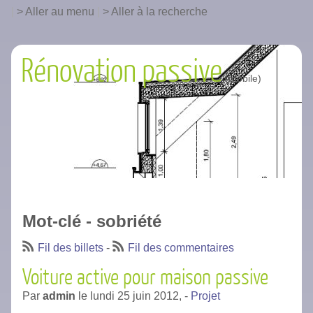
|
Aller au menu
|
Aller à la recherche
Rénovation passive
Mot-clé - sobriété
Fil des billets
-
Fil des commentaires
Voiture active pour maison passive
Par
admin
le
lundi 25 juin 2012,
-
Projet