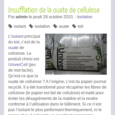
Insufflation de la ouate de cellulose
Par
admin
le
jeudi 28 octobre 2010,
-
Isolation
isolant
isolation
ouate
toit
L’
isolant
principal
du
toit
, c’est de la
ouate
de
cellulose. Le
produit choisi est
UniverCell
(jeu
de mot facile).
Qu’est-ce que la
ouate de cellulose ? A l’origine, c’est du papier journal
recyclé. Il a été transformé pour récupérer les fibres de
cellulose (le papier est fait de cellulose) et traité pour
éviter les désagréments de la matière et la rendre
conforme à l’utilisation dans le bâtiment. Si ce n’est
pas l’isolant le plus performant thermiquement, ni le