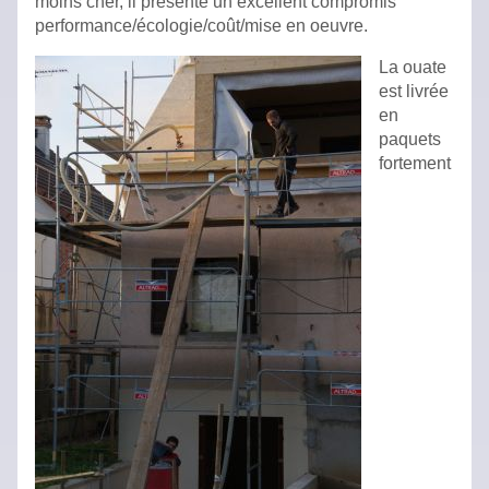
moins cher, il présente un excellent compromis
performance/écologie/coût/mise en oeuvre.
La ouate
est livrée
en
paquets
fortement