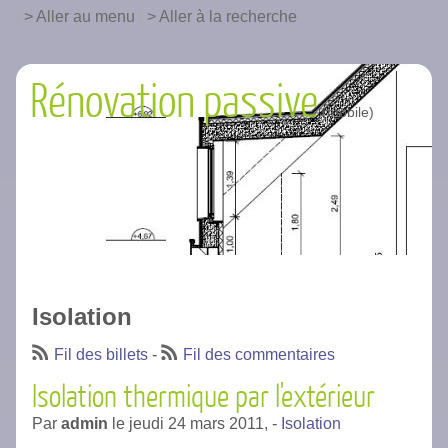
|
Aller au menu
|
Aller à la recherche
Rénovation passive
Isolation
Fil des billets
-
Fil des commentaires
Isolation thermique par l'extérieur
Par
admin
le
jeudi 24 mars 2011,
-
Isolation